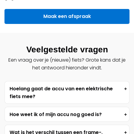
Maak een afspraak
Veelgestelde vragen
Een vraag over je (nieuwe) fiets? Grote kans dat je
het antwoord hieronder vindt.
Hoelang gaat de accu van een elektrische
fiets mee?
De accu van een elektrische fiets gaat
Hoe weet ik of mijn accu nog goed is?
gemiddeld 7 jaar mee. Om de levensduur van
een accu te verlengen, is het belangrijk om de
Je merkt dat je accu minder goed wordt als de
Wat is het verschil tussen een frame-,
accu goed te onderhouden. Bewaar de accu bij