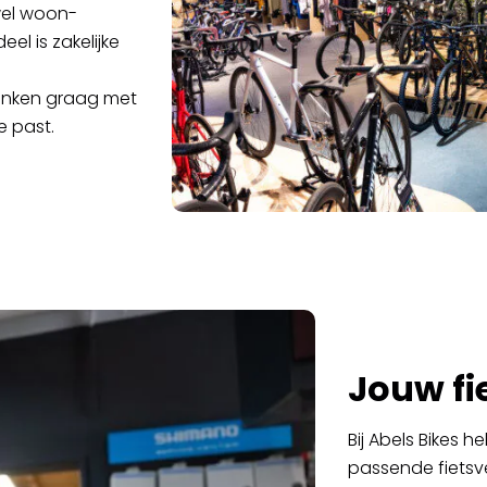
wel woon-
eel is zakelijke
denken graag met
e past.
Jouw fi
Bij Abels Bikes 
passende fietsve