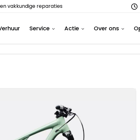
ssortiment fietsen
800 m² showroo
Verhuur
Service
Actie
Over ons
Op