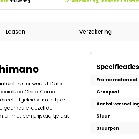
lare
aflevering
Verzekering, lease en fietsme
Leasen
Verzekering
Shimano
Specificaties
Frame materiaal
tainbike ter wereld. Dat is
Specialized Chisel Comp
Groepset
 direct afgeleid van de Epic
Aantal versnellin
e geometrie, dezelfde
m en met een prijskaartje dat
Stuur
Stuurpen