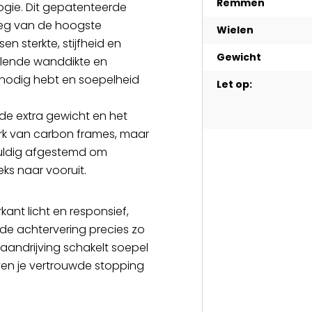
Remmen
logie. Dit gepatenteerde
weg van de hoogste
Wielen
n sterkte, stijfheid en
Gewicht
sselende wanddikte en
t nodig hebt en soepelheid
Let op:
 de extra gewicht en het
rk van carbon frames, maar
gvuldig afgestemd om
eks naar vooruit.
ant licht en responsief,
de achtervering precies zo
 aandrijving schakelt soepel
n je vertrouwde stopping