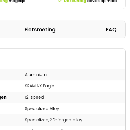
ting
mogelijk
Deskundig
advies op maat
Fietsmeting
FAQ
Aluminium
SRAM NX Eagle
gen
12-speed
Specialized Alloy
Specialized, 3D-forged alloy