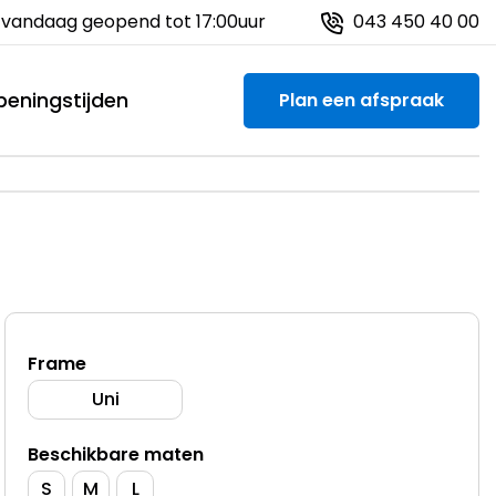
m
vandaag geopend tot 17:00uur
Snelle en vakkundige repara
043 450 40 00
eningstijden
Plan een afspraak
Frame
Uni
Beschikbare maten
S
M
L