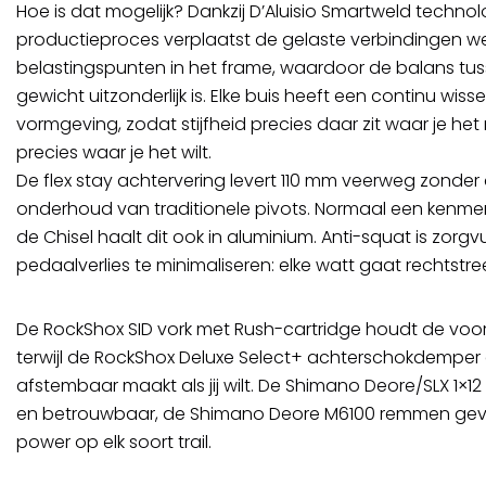
Hoe is dat mogelijk? Dankzij D’Aluisio Smartweld techno
productieproces verplaatst de gelaste verbindingen 
belastingspunten in het frame, waardoor de balans tusse
gewicht uitzonderlijk is. Elke buis heeft een continu wi
vormgeving, zodat stijfheid precies daar zit waar je he
precies waar je het wilt.
De flex stay achtervering levert 110 mm veerweg zonder
onderhoud van traditionele pivots. Normaal een kenme
de Chisel haalt dit ook in aluminium. Anti-squat is zor
pedaalverlies te minimaliseren: elke watt gaat rechtstre
De RockShox SID vork met Rush-cartridge houdt de voork
terwijl de RockShox Deluxe Select+ achterschokdemper 
afstembaar maakt als jij wilt. De Shimano Deore/SLX 1×12
en betrouwbaar, de Shimano Deore M6100 remmen geve
power op elk soort trail.