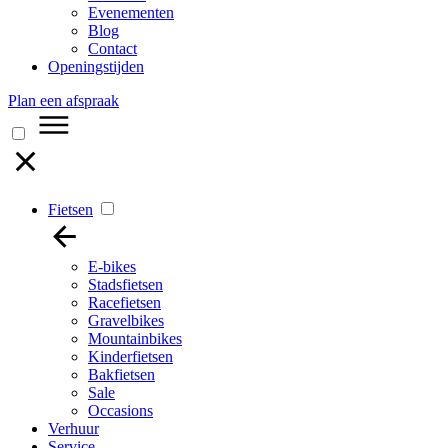
Evenementen
Blog
Contact
Openingstijden
Plan een afspraak
Fietsen
E-bikes
Stadsfietsen
Racefietsen
Gravelbikes
Mountainbikes
Kinderfietsen
Bakfietsen
Sale
Occasions
Verhuur
Service