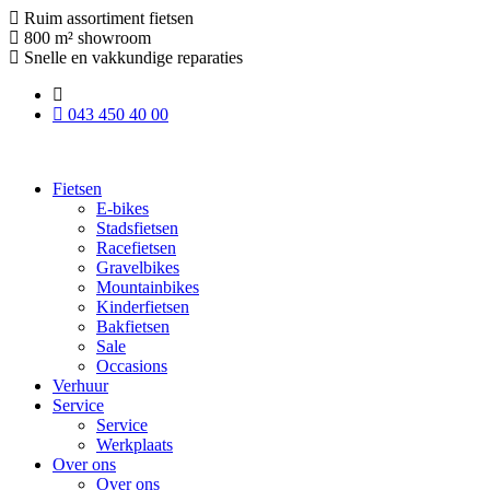
Ruim assortiment fietsen
800 m² showroom
Snelle en vakkundige reparaties
043 450 40 00
Fietsen
E-bikes
Stadsfietsen
Racefietsen
Gravelbikes
Mountainbikes
Kinderfietsen
Bakfietsen
Sale
Occasions
Verhuur
Service
Service
Werkplaats
Over ons
Over ons