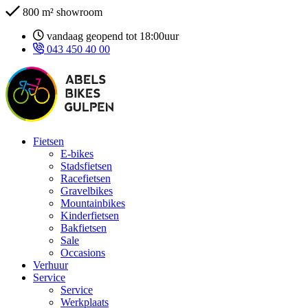
800 m² showroom
vandaag geopend tot 18:00uur
043 450 40 00
Fietsen
E-bikes
Stadsfietsen
Racefietsen
Gravelbikes
Mountainbikes
Kinderfietsen
Bakfietsen
Sale
Occasions
Verhuur
Service
Service
Werkplaats