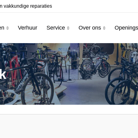
n vakkundige reparaties
Ruim assortiment fie
en
Verhuur
Service
Over ons
Openings
k