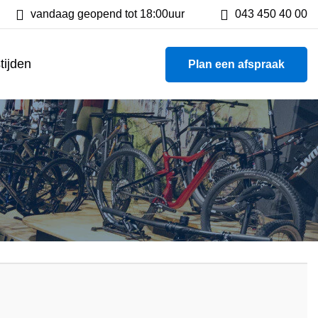
tsen
vandaag geopend tot 18:00uur
800 m² showroom
043 450 40 00
tijden
Plan een afspraak