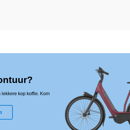
ontuur?
 lekkere kop koffie. Kom
p