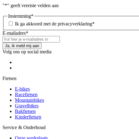
"
*
" geeft vereiste velden aan
Instemming
*
Ik ga akkoord met de privacyverklaring
*
E-mailadres
*
Volg ons op social media
Fietsen
E-bikes
Racefietsen
Mountainbikes
Gravelbikes
Bakfietsen
Kinderfietsen
Service & Onderhoud
Onze werkplaats