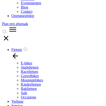
Evenementen
Blog
Contact
Openingstijden
Plan een afspraak
Fietsen
E-bikes
Stadsfietsen
Racefietsen
Gravelbikes
Mountainbikes
Kinderfietsen
Bakfietsen
Sale
Occasions
Verhuur
Service