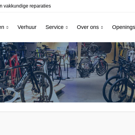
n vakkundige reparaties
Ruim assortiment fie
en
Verhuur
Service
Over ons
Openings