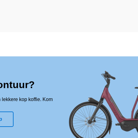
ontuur?
 lekkere kop koffie. Kom
p