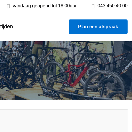
tsen
vandaag geopend tot 18:00uur
800 m² showroom
043 450 40 00
tijden
Plan een afspraak