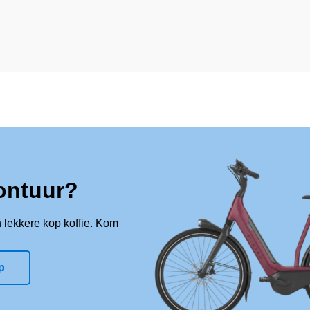
ontuur?
 lekkere kop koffie. Kom
p