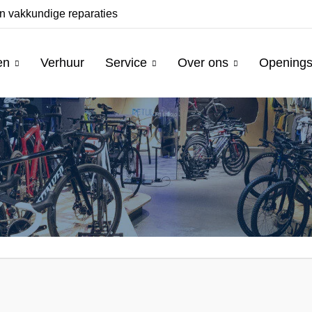
n vakkundige reparaties
Ruim assortiment fie
en
Verhuur
Service
Over ons
Openings