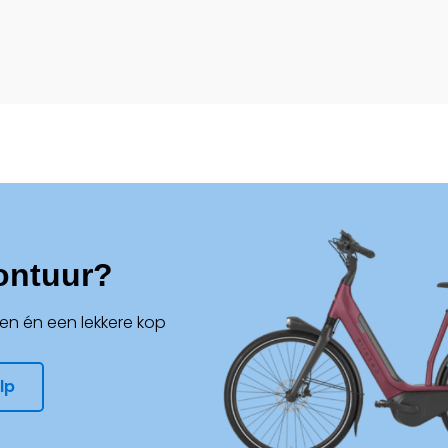
ontuur?
en én een lekkere kop
lp