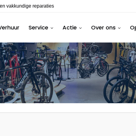
en vakkundige reparaties
Ruim assortiment f
Verhuur
Service
Actie
Over ons
Op